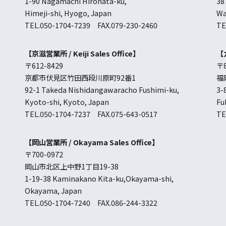
1-90 Nagamachi Hirohata-ku,
38
Himeji-shi, Hyogo, Japan
Wa
TEL.050-1704-7239 FAX.079-230-2460
TE
【京滋営業所 /
Keiji Sales Office
】
【
〒612-8429
〒8
京都市伏見区竹田西段川原町92番1
福
92-1 Takeda Nishidangawaracho Fushimi-ku,
3-
Kyoto-shi, Kyoto, Japan
Fu
TEL.050-1704-7237 FAX.075-643-0517
TE
【岡山営業所 /
Okayama Sales Office
】
〒700-0972
岡山市北区上中野1丁目19-38
1-19-38 Kaminakano Kita-ku,Okayama-shi,
Okayama, Japan
TEL.050-1704-7240 FAX.086-244-3322