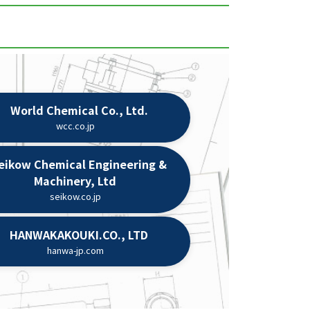
World Chemical Co., Ltd.
wcc.co.jp
eikow Chemical Engineering &
Machinery, Ltd
seikow.co.jp
HANWAKAKOUKI.CO., LTD
hanwa-jp.com