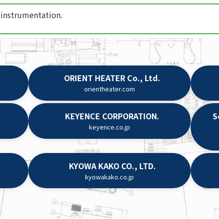
 instrumentation.
ORIENT HEATER Co., Ltd.
orientheater.com
KEYENCE CORPORATION.
S
keyence.co.jp
KYOWA KAKO CO.
,
LTD.
kyowakako.co.jp