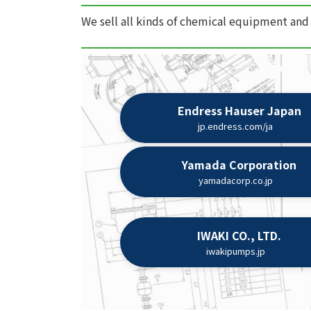
We sell all kinds of chemical equipment and
Endress Hauser Japan
jp.endress.com/ja
Yamada Corporation
yamadacorp.co.jp
IWAKI CO., LTD.
iwakipumps.jp