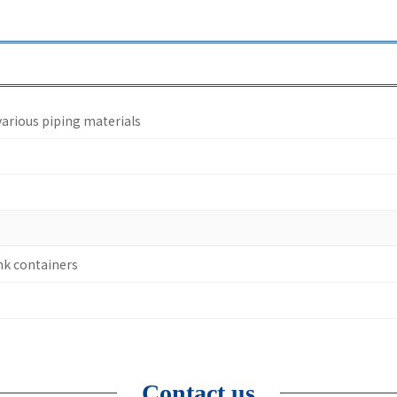
various piping materials
nk containers
Contact us