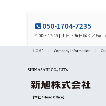
050-1704-7235
9:00～17:45 [ 土日・祝日除く／Excludin
HOME
Company Information
Our
SHIN ASAHI CO., LTD.
【本社 / Head Office】