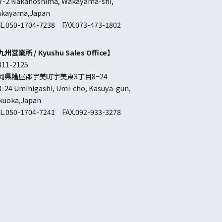
7-2 Nakanoshima, Wakayama-shi,
kayama,Japan
L.050-1704-7238 FAX.073-473-1802
九州営業所 /
Kyushu Sales Office
】
11-2125
岡県糟屋郡宇美町宇美東3丁目8−24
8-24 Umihigashi, Umi-cho, Kasuya-gun,
kuoka,Japan
L.050-1704-7241 FAX.092-933-3278