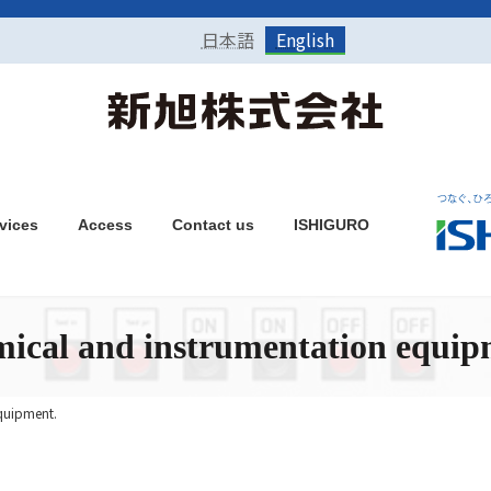
日本語
English
vices
Access
Contact us
ISHIGURO
ical and instrumentation equip
quipment.