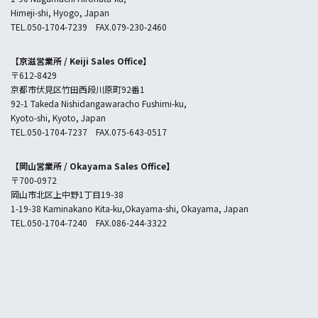
Himeji-shi, Hyogo, Japan
TEL.050-1704-7239 FAX.079-230-2460
【京滋営業所 /
Keiji Sales Office
】
〒612-8429
京都市伏見区竹田西段川原町92番1
92-1 Takeda Nishidangawaracho Fushimi-ku,
Kyoto-shi, Kyoto, Japan
TEL.050-1704-7237 FAX.075-643-0517
【岡山営業所 /
Okayama Sales Office
】
〒700-0972
岡山市北区上中野1丁目19-38
1-19-38 Kaminakano Kita-ku,Okayama-shi, Okayama, Japan
TEL.050-1704-7240 FAX.086-244-3322