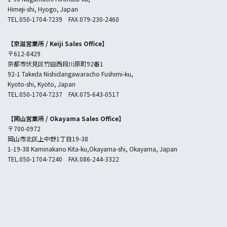
Himeji-shi, Hyogo, Japan
TEL.050-1704-7239 FAX.079-230-2460
【京滋営業所 /
Keiji Sales Office
】
〒612-8429
京都市伏見区竹田西段川原町92番1
92-1 Takeda Nishidangawaracho Fushimi-ku,
Kyoto-shi, Kyoto, Japan
TEL.050-1704-7237 FAX.075-643-0517
【岡山営業所 /
Okayama Sales Office
】
〒700-0972
岡山市北区上中野1丁目19-38
1-19-38 Kaminakano Kita-ku,Okayama-shi, Okayama, Japan
TEL.050-1704-7240 FAX.086-244-3322